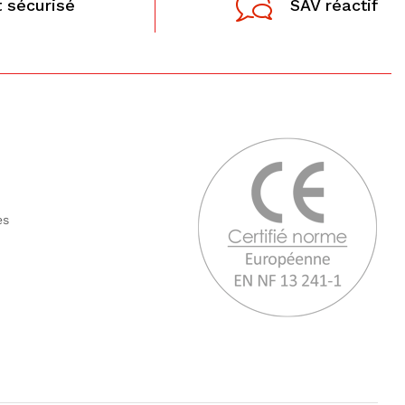
 sécurisé
SAV réactif
tes