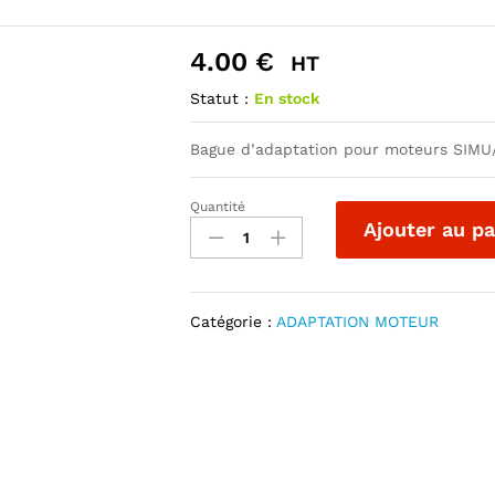
4.00
€
HT
Statut :
En stock
Bague d’adaptation pour moteurs SIMU
Quantité
BAGUE
Ajouter au pa
MOTEUR
TUBULAIRE
OCTO
DE
Catégorie :
ADAPTATION MOTEUR
50
POUR
MOTEUR
SOMFY
/
SIMU
quantité