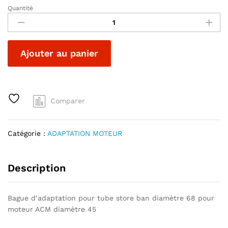
Quantité
BAGUE
POUR
TUBE
DE
A
Ajouter au panier
STORE
l
DIAM
t
68
e
POUR
r
MOTEUR
Comparer
n
ACM
a
quantité
t
Catégorie :
ADAPTATION MOTEUR
i
v
e
Description
:
Bague d’adaptation pour tube store ban diamètre 68 pour
moteur ACM diamètre 45