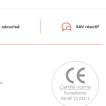
 sécurisé
SAV réactif
tes