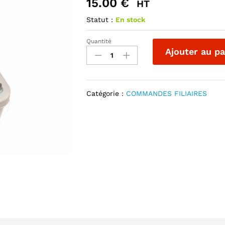
15.00
€
HT
Statut :
En stock
Quantité
BOUTON
Ajouter au pa
INDUSTRIEL
quantité
Catégorie :
COMMANDES FILIAIRES