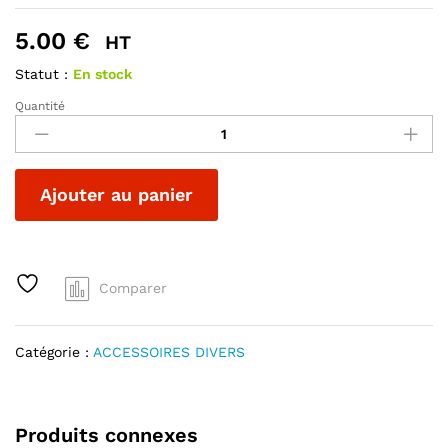
5.00
€
HT
Statut :
En stock
Quantité
EQUERRE
DEP67
quantité
A
Ajouter au panier
l
t
e
r
Comparer
n
a
t
Catégorie :
ACCESSOIRES DIVERS
i
v
e
:
Produits connexes