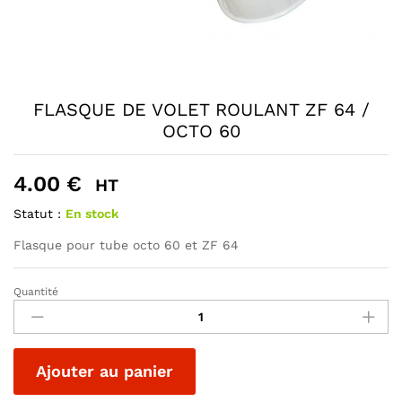
FLASQUE DE VOLET ROULANT ZF 64 /
OCTO 60
4.00
€
HT
Statut :
En stock
Flasque pour tube octo 60 et ZF 64
Quantité
FLASQUE
DE
VOLET
ROULANT
A
Ajouter au panier
ZF
l
64
t