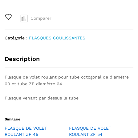
/
e
OCTO
r
60
Comparer
n
quantité
a
t
Catégorie :
FLASQUES COULISSANTES
i
v
e
Description
:
Flasque de volet roulant pour tube octogonal de diamètre
60 et tube ZF diamètre 64
Flasque venant par dessus le tube
Similaire
FLASQUE DE VOLET
FLASQUE DE VOLET
ROULANT ZF 45
ROULANT ZF 54