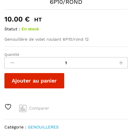
6P10/ROND
10.00
€
HT
Statut :
En stock
Genouillère de volet roulant 6P10/rond 12
Quantité
GENOUILLERE
DE
VOLET
ROULANT
A
Ajouter au panier
6P10/ROND
l
quantité
t
e
r
Comparer
n
a
t
Catégorie :
GENOUILLERES
i