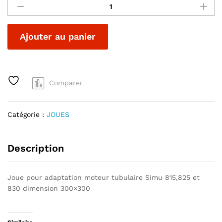
TUBULAIRE
DE
300
A
Ajouter au panier
SIMU
l
815/825/830
t
quantité
e
r
Comparer
n
a
t
Catégorie :
JOUES
i
v
e
Description
:
Joue pour adaptation moteur tubulaire Simu 815,825 et
830 dimension 300×300