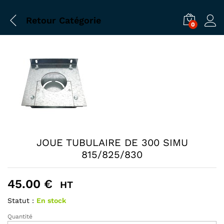
Retour
Catégorie
0
JOUE TUBULAIRE DE 300 SIMU
815/825/830
45.00
€
HT
Statut :
En stock
Quantité
JOUE