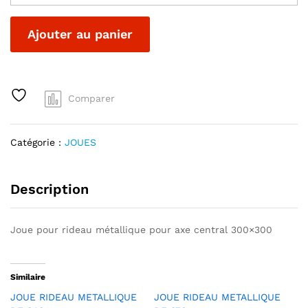
METALLIQUE
DE
A
Ajouter au panier
300
l
quantité
t
e
r
Comparer
n
a
t
Catégorie :
JOUES
i
v
e
Description
:
Joue pour rideau métallique pour axe central 300×300
Similaire
JOUE RIDEAU METALLIQUE
JOUE RIDEAU METALLIQUE