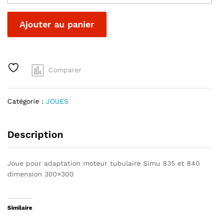
DE
300
A
Ajouter au panier
SIMU
l
835/840
t
quantité
e
r
Comparer
n
a
t
Catégorie :
JOUES
i
v
e
Description
:
Joue pour adaptation moteur tubulaire Simu 835 et 840
dimension 300×300
Similaire