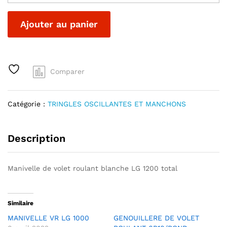
LG
1200
A
Ajouter au panier
quantité
l
t
e
r
Comparer
n
a
t
Catégorie :
TRINGLES OSCILLANTES ET MANCHONS
i
v
e
Description
:
Manivelle de volet roulant blanche LG 1200 total
Similaire
MANIVELLE VR LG 1000
GENOUILLERE DE VOLET