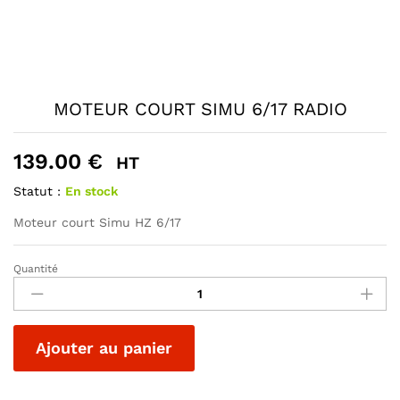
MOTEUR COURT SIMU 6/17 RADIO
139.00
€
HT
Statut :
En stock
Moteur court Simu HZ 6/17
Quantité
MOTEUR
COURT
SIMU
6/17
A
Ajouter au panier
RADIO
l
quantité
t
e