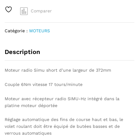
r
Comparer
n
a
t
Catégorie :
MOTEURS
i
v
e
Description
:
Moteur radio Simu short d’une largeur de 372mm
Couple 6Nm vitesse 17 tours/minute
Moteur avec récepteur radio SIMU-Hz intégré dans la
platine moteur déportée
Réglage automatique des fins de course haut et bas, le
volet roulant doit être équipé de butées basses et de
verrous automatiques