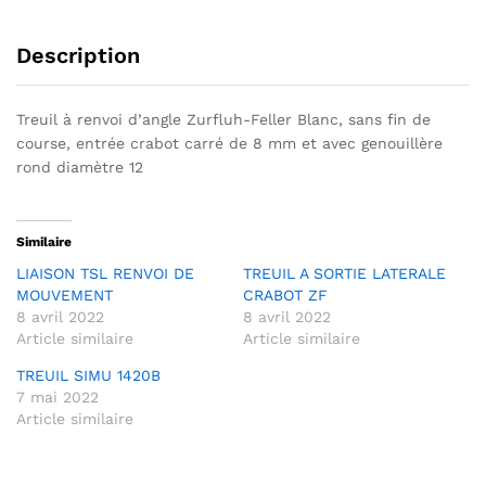
v
e
Description
:
Treuil à renvoi d’angle Zurfluh-Feller Blanc, sans fin de
course, entrée crabot carré de 8 mm et avec genouillère
rond diamètre 12
Similaire
LIAISON TSL RENVOI DE
TREUIL A SORTIE LATERALE
MOUVEMENT
CRABOT ZF
8 avril 2022
8 avril 2022
Article similaire
Article similaire
TREUIL SIMU 1420B
7 mai 2022
Article similaire