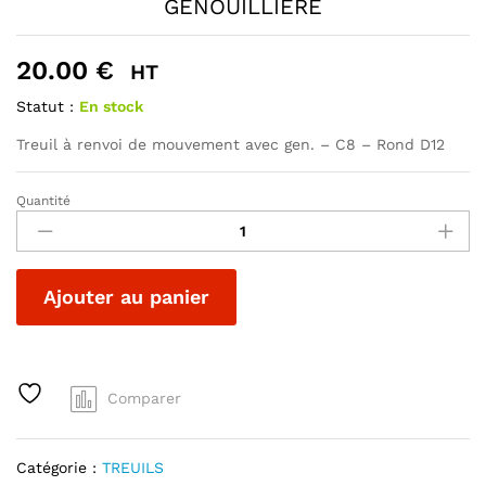
GENOUILLIERE
20.00
€
HT
Statut :
En stock
Treuil à renvoi de mouvement avec gen. – C8 – Rond D12
Quantité
RENVOI
MOUVEMENT
AVEC
GENOUILLIERE
A
Ajouter au panier
quantité
l
t
e
r
Comparer
n
a
t
Catégorie :
TREUILS
i