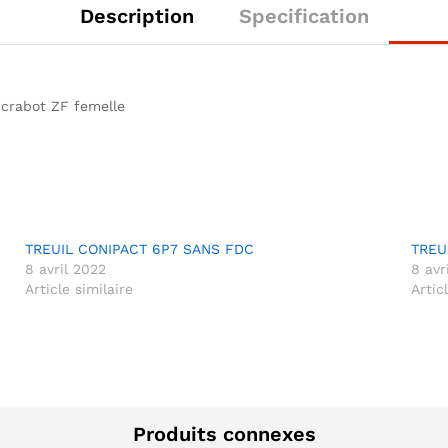
Description
Specification
e crabot ZF femelle
TREUIL CONIPACT 6P7 SANS FDC
TREU
8 avril 2022
8 avr
Article similaire
Artic
Produits connexes