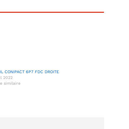
IL CONIPACT 6P7 FDC DROITE
il 2022
le similaire