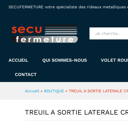
TREUIL A SORTIE LATERALE
SECUFERMETURE votre spécialiste des rideaux metalliques et
Description
Specification
Tous produits
ACCUEIL
QUI SOMMES-NOUS
VOLET ROU
CONTACT
Accueil
»
BOUTIQUE
»
TREUIL A SORTIE LATERALE C
TREUIL A SORTIE LATERALE C