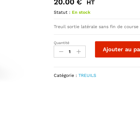
20.00
€
HT
Statut :
En stock
Treuil sortie latérale sans fin de cours
Quantité
TREUIL
Ajouter au pa
A
SORTIE
LATERALE
CRABOT
Catégorie :
TREUILS
ZF
quantité