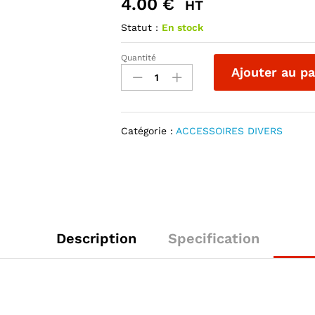
4.00
€
HT
Statut :
En stock
Quantité
ARRET
Ajouter au pa
OEILLET
DE
RIDEAUX
METALLIQUE
Catégorie :
ACCESSOIRES DIVERS
quantité
Description
Specification