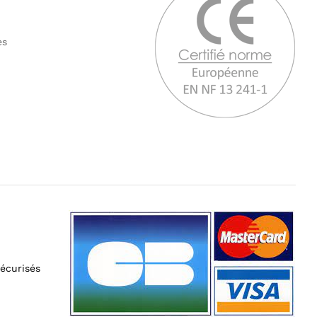
tes
écurisés