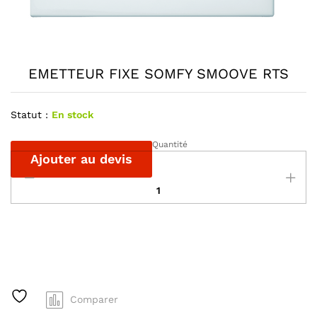
EMETTEUR FIXE SOMFY SMOOVE RTS
Statut :
En stock
Quantité
EMETTEUR
Ajouter au devis
FIXE
SOMFY
SMOOVE
RTS
A
quantité
l
t
e
r
Comparer
n
a