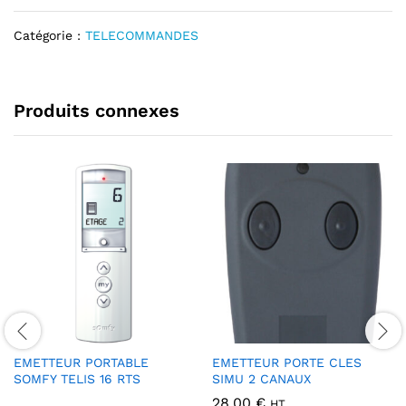
t
Catégorie :
TELECOMMANDES
i
v
e
:
Produits connexes
EMETTEUR PORTABLE
EMETTEUR PORTE CLES
SOMFY TELIS 16 RTS
SIMU 2 CANAUX
28.00
€
HT