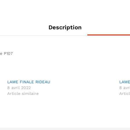
Description
ée P107
LAME FINALE RIDEAU
LAME
8 avril 2022
8 avr
Article similaire
Artic