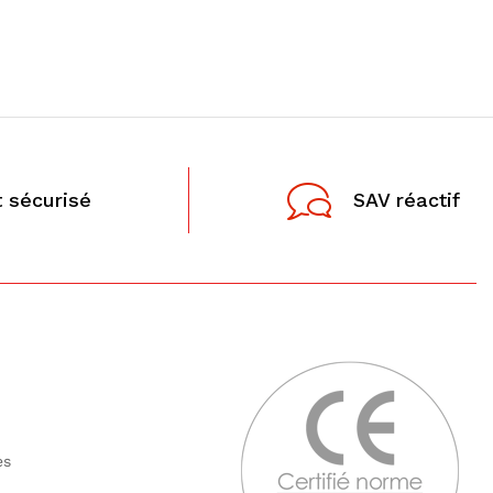
 sécurisé
SAV réactif
tes