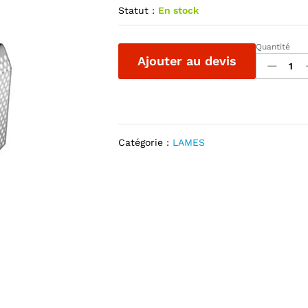
Statut :
En stock
Quantité
LAMES
Ajouter au devis
DE
RIDEAUX
MICRO
P107
quantité
Catégorie :
LAMES