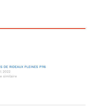
S DE RIDEAUX PLEINES P116
il 2022
le similaire