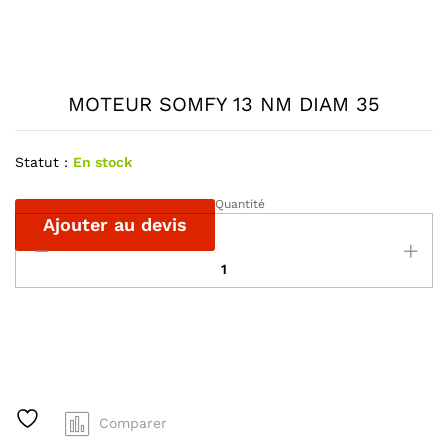
MOTEUR SOMFY 13 NM DIAM 35
Statut :
En stock
Quantité
MOTEUR
Ajouter au devis
SOMFY
13
NM
DIAM
A
35
l
quantité
t
e
r
Comparer
n
a