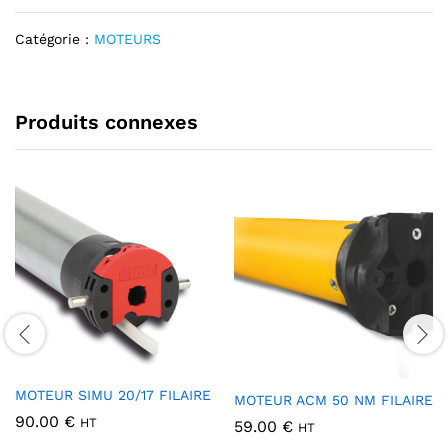
t
Catégorie :
MOTEURS
i
v
e
:
Produits connexes
MOTEUR SIMU 20/17 FILAIRE
MOTEUR ACM 50 NM FILAIRE
90.00
€
HT
59.00
€
HT