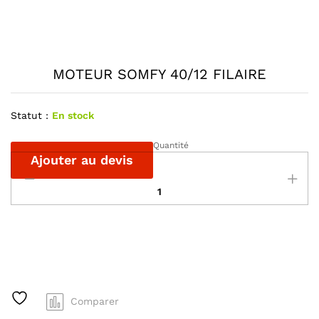
MOTEUR SOMFY 40/12 FILAIRE
Statut :
En stock
Quantité
MOTEUR
Ajouter au devis
SOMFY
40/12
FILAIRE
quantité
A
l
t
e
r
Comparer
n
a