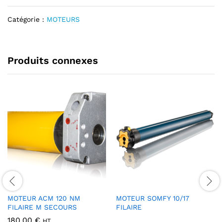
t
Catégorie :
MOTEURS
i
v
e
:
Produits connexes
MOTEUR ACM 120 NM
MOTEUR SOMFY 10/17
FILAIRE M SECOURS
FILAIRE
180.00
€
HT