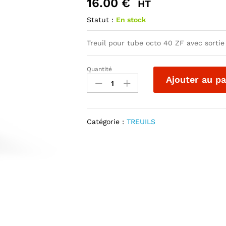
16.00
€
HT
Statut :
En stock
Treuil pour tube octo 40 ZF avec sortie
Quantité
TREUIL
Ajouter au pa
COMPACT
CONIQUE
GAUCHE
quantité
Catégorie :
TREUILS