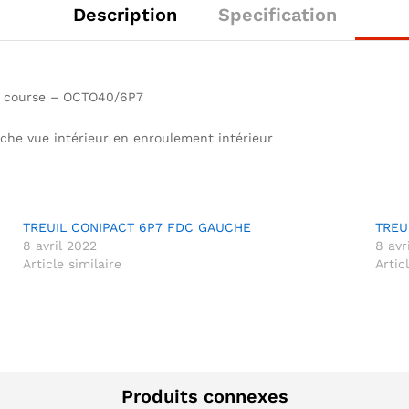
Description
Specification
de course – OCTO40/6P7
uche vue intérieur en enroulement intérieur
TREUIL CONIPACT 6P7 FDC GAUCHE
TREU
8 avril 2022
8 avr
Article similaire
Artic
Produits connexes