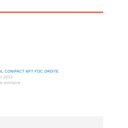
IL CONIPACT 6P7 FDC DROITE
il 2022
le similaire