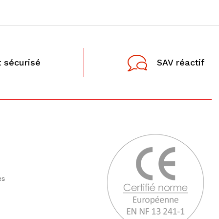
 sécurisé
SAV réactif
tes