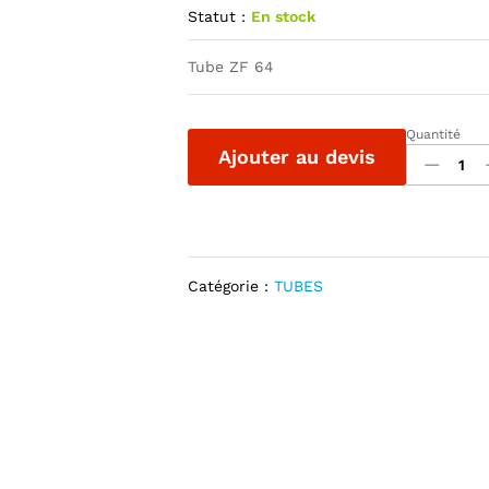
Statut :
En stock
Tube ZF 64
Quantité
TUBE
Ajouter au devis
DE
VOLET
ROULANT
ZF
64
quantité
Catégorie :
TUBES