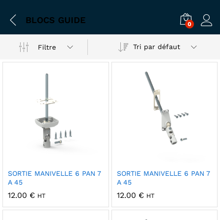
BLOCS GUIDE
0
Tri par défaut
Filtre
SORTIE MANIVELLE 6 PAN 7
SORTIE MANIVELLE 6 PAN 7
A 45
A 45
x
x
12.00
€
12.00
€
HT
HT
n
x