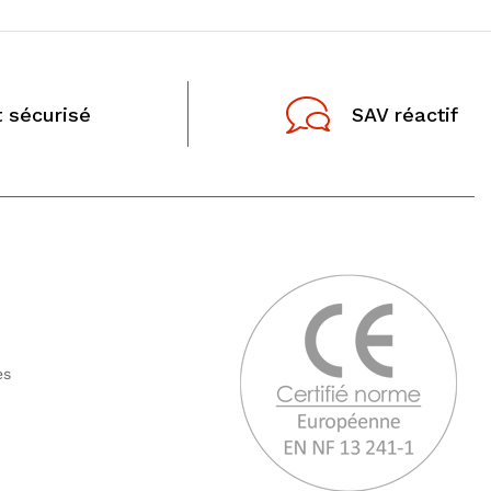
 sécurisé
SAV réactif
tes