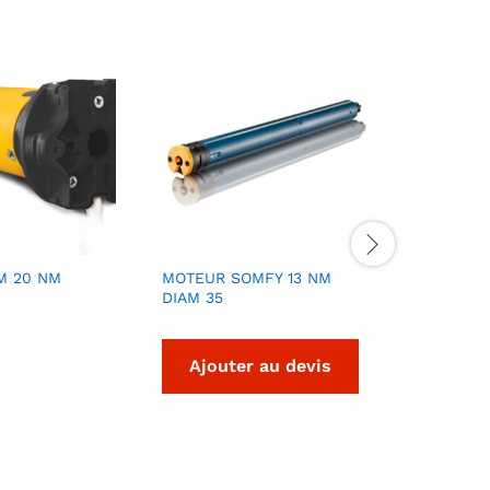
M 20 NM
MOTEUR SOMFY 13 NM
MOTEUR S
DIAM 35
RADIO