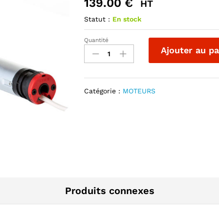
139.00
€
HT
Statut :
En stock
Quantité
MOTEUR
Ajouter au pa
SIMU
13/10
RADIO
DIAM
Catégorie :
MOTEURS
35
quantité
Produits connexes