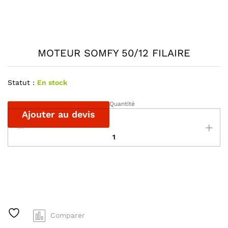
MOTEUR SOMFY 50/12 FILAIRE
Statut :
En stock
Quantité
MOTEUR
Ajouter au devis
SOMFY
50/12
FILAIRE
quantité
A
l
t
e
r
Comparer
n
a