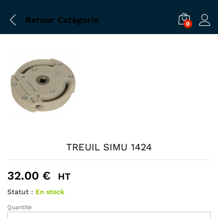
Retour
Catégorie
0
TREUIL SIMU 1424
32.00
€
HT
Statut :
En stock
Quantité
TREUIL